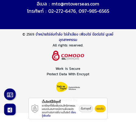
อีเมล :
mto@mtoverseas.com
โทรศัพท์ :
02-272-6476
,
097-985-6565
© 2569
จำหน่ายโซ่ส่งกำลัง โซ่ลำเลียง เฟื่องโซ่ ข้อต่อโซ่ มูเลย์
อุตสาหกรรม
All rights reserved.
Work is Secure
Protect Data With Encrypt
Powered By
เว็บไซต์นี้ใช้คุกกี้
Thailand YellowPages
เราใช้คุกกี้เพื่อเพิ่มประสิทธิภาพและ
ตั้งค่าคุกกี้
ยอมรับ
มอบประสบการณ์ความพึงพอใจ
ของท่านในการใช้งานเว็บไซต์
เรียน
รู้เพิ่มเติม